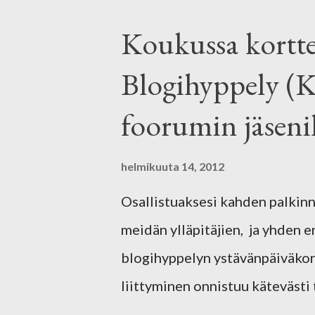
Koukussa kortte
Blogihyppely (K
foorumin jäsenil
helmikuuta 14, 2012
Osallistuaksesi kahden palkin
meidän ylläpitäjien, ja yhden e
blogihyppelyn ystävänpäiväkort
liittyminen onnistuu kätevästi tä
koukussakortteihin.ning.com/ 