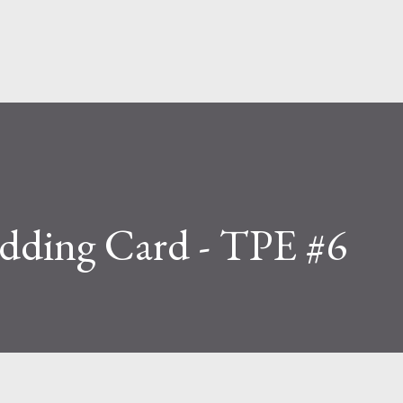
Siirry pääsisältöön
edding Card - TPE #6