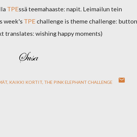
lla
TPE
ssä teemahaaste: napit. Leimailun tein
his week's
TPE
challenge is theme challenge: button
ext translates: wishing happy moments)
MÄT
KAIKKI KORTIT
THE PINK ELEPHANT CHALLENGE