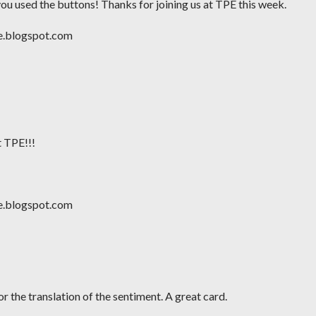
you used the buttons! Thanks for joining us at TPE this week.
ge.blogspot.com
t TPE!!!
ge.blogspot.com
 the translation of the sentiment. A great card.