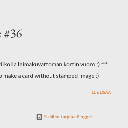
tteinä päälle ja lopuksi kirkasta
ltaan päälle... Onnea-tekstin värittelin
ossytin päältä. Valoisaa ja inspiroivaa
e #36
iikolla leimakuvattoman kortin vuoro :) ***
o make a card without stamped image :)
LUE LISÄÄ
Sisällön tarjoaa Blogger