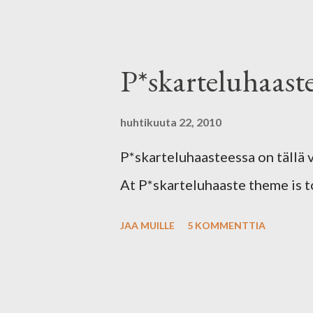
suurirakeista kohojauhetta klön
normaaalia kohojauhetta kauttaa
niillä samaisilla tusseilla ja gl
P*skarteluhaast
kevättä!
huhtikuuta 22, 2010
P*skarteluhaasteessa on tällä v
At P*skarteluhaaste theme is t
JAA MUILLE
5 KOMMENTTIA