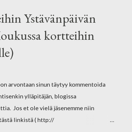
ihin Ystävänpäivän
oukussa kortteihin
le)
non arvontaan sinun täytyy kommentoida
ntisenkin ylläpitäjän, blogissa
tia. Jos et ole vielä jäsenemme niin
stä linkistä ( http://
). Korteissa käyttämämme kuvat löytyvät