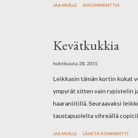
JAA MUILLE
60 KOMMENTTIA
ystävänpäiväaiheisesta kollaas
yhteisön VIP-jäsenet ovat saa
ystävänpäivän ajan ja voittaja 
Kevätkukkia
ja kommentoit oikeaan postauk
työni kollaasiarkin kuvasta :) 
huhtikuuta 28, 2015
tytöt! Hanne Susanna Sari 
Leikkasin tämän kortin kukat v
ympyrät sitten vain rypistelin j
haaraniitillä. Seuraavaksi leik
taustapuolelta vihreällä copici
sarjan neliöstanssilla ja sen jäl
JAA MUILLE
LÄHETÄ KOMMENTTI