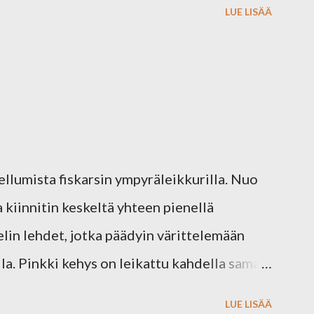
LUE LISÄÄ
iarkista, jonka Koukussa Kortteihin -
neet käyttöönsä. Osallistumisaikaa on
arvotaan 15.2. Kun hyppelet tästä blogeihin
seen niin mukana olet. Tässä on minun
Iloista Ystävänpäivää toivottelevat ylläpidon
Virve Maria Palkinnon sponsoroi:
ellumista fiskarsin ympyräleikkurilla. Nuo
a kiinnitin keskeltä yhteen pienellä
kelin lehdet, jotka päädyin värittelemään
lla. Pinkki kehys on leikattu kahdella saman
keen väritetty pinkillä copicilla,
LUE LISÄÄ